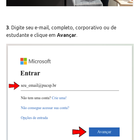
Telefonia
Office 365
3
. Digite seu e-mail, completo, corporativo ou de
estudante e clique em
Avançar
.
Microsoft Teams
Outlook Web
Intercâmbio
Fluig
Feedz