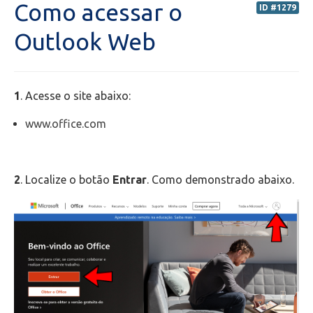
Como acessar o
ID #1279
Secretaria de Administração Escolar - SAE
Outlook Web
Financeiro
1
. Acesse o site abaixo:
Biblioteca
www.office.com
Wifi
Laboratórios
2
. Localize o botão
Entrar
. Como demonstrado abaixo.
EAD
Suporte
Videoconferência