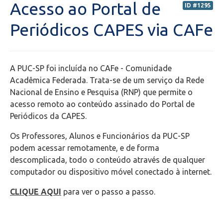
Acesso ao Portal de
ID #1295
Secretaria de Administração Escolar - SAE
Periódicos CAPES via CAFe
Financeiro
A PUC-SP foi incluída no CAFe - Comunidade
Biblioteca
Acadêmica Federada. Trata-se de um serviço da Rede
Nacional de Ensino e Pesquisa (RNP) que permite o
Wifi
acesso remoto ao conteúdo assinado do Portal de
Periódicos da CAPES.
Laboratórios
Os Professores, Alunos e Funcionários da PUC-SP
podem acessar remotamente, e de forma
EAD
descomplicada, todo o conteúdo através de qualquer
computador ou dispositivo móvel conectado à internet.
Suporte
CLIQUE AQUI
para ver o passo a passo.
Videoconferência