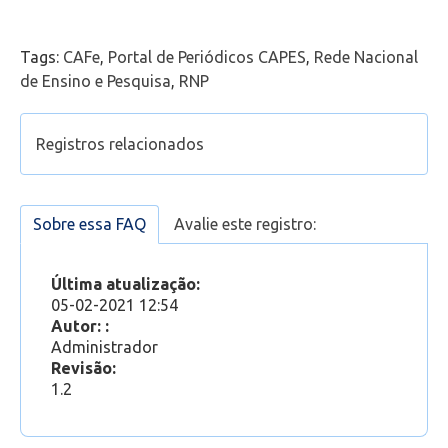
Telefonia
Tags:
CAFe
,
Portal de Periódicos CAPES
,
Rede Nacional
Office 365
de Ensino e Pesquisa
,
RNP
Intercâmbio
Registros relacionados
Fluig
Sou coordenador(a)/vice-coordenador(a): Como
acesso o perfil de outros docentes no Novo
Sobre essa FAQ
Avalie este registro:
Feedz
Portal?
Acessando a equipe da sua aula no Microsoft
Última atualização:
Teams através do Portal
05-02-2021 12:54
Como lançar a frequência diária no Novo Portal
Autor: :
do Professor
Administrador
Como lançar a Média Final no Novo Portal do
Revisão:
Professor
1.2
Como registrar/cadastrar Avaliações no Novo
Portal do Professor