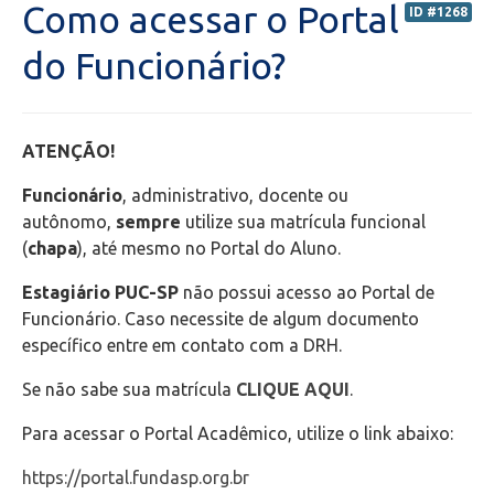
Como acessar o Portal
ID #1268
Portal do Professor (PORTAL ANTIGO) - Orientações
do Funcionário?
Portal do Professor (NOVO) - Orientações
ATENÇÃO!
Portal do Aluno
Funcionário
, administrativo, docente ou
Transporte Escolar
autônomo,
sempre
utilize sua matrícula funcional
(
chapa
), até mesmo no Portal do Aluno.
Bolsas de estudos
Estagiário PUC-SP
não possui acesso ao Portal de
Funcionário. Caso necessite de algum documento
Secretaria de Administração Escolar - SAE
específico entre em contato com a DRH.
Se não sabe sua matrícula
CLIQUE AQUI
.
Financeiro
Para acessar o Portal Acadêmico, utilize o link abaixo:
Biblioteca
https://portal.fundasp.org.br