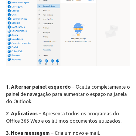
Telefonia
Office 365
Microsoft Teams
Outlook Web
Intercâmbio
Fluig
1
.
Alternar painel esquerdo
– Oculta completamente o
painel de navegação para aumentar o espaço na janela
Feedz
do Outlook.
2
.
Aplicativos
– Apresenta todos os programas do
Office 365 Web e os últimos documentos utilizados.
3
.
Nova mensagem
– Cria um novo e-mail.