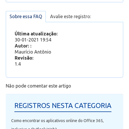
Como acessar o Outlook Web
Office 365
»
Outlook Web
Como criar categorias no Outlook Web
Como criar pastas e subpastas no Outlook Web
Sobre essa FAQ
Avalie este registro:
Suporte
»
Outlook Web
Última atualização:
30-01-2021 19:54
Autor: :
Maurício Antônio
Revisão:
1.4
Não pode comentar este artigo
REGISTROS NESTA CATEGORIA
Como encontrar os aplicativos online do Office 365,