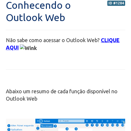
Conhecendo o
ID #1284
Secretaria de Administração Escolar - SAE
Outlook Web
Financeiro
Não sabe como acessar o Outlook Web?
CLIQUE
Biblioteca
AQUI
Wifi
Laboratórios
EAD
Abaixo um resumo de cada função disponível no
Outlook Web
Suporte
Videoconferência