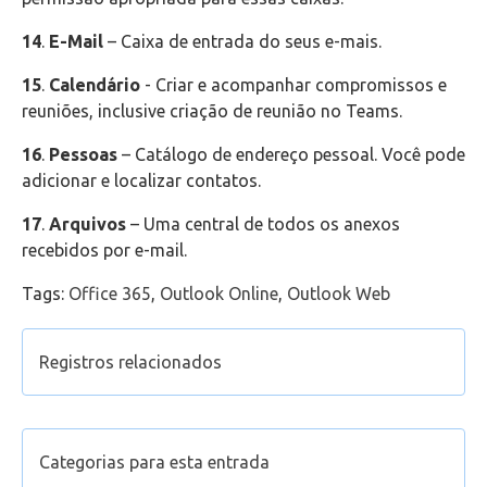
14
.
E-Mail
– Caixa de entrada do seus e-mais.
15
.
Calendário
- Criar e acompanhar compromissos e
reuniões, inclusive criação de reunião no Teams.
16
.
Pessoas
– Catálogo de endereço pessoal. Você pode
adicionar e localizar contatos.
17
.
Arquivos
– Uma central de todos os anexos
recebidos por e-mail.
Tags:
Office 365
,
Outlook Online
,
Outlook Web
Registros relacionados
Como agendar uma reunião ONLINE e visualizar
eventos no calendário do Outlook Web
Categorias para esta entrada
Limitar acesso em reunião online (Outlook)