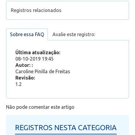
Telefonia
Registros relacionados
Office 365
Como efetuar o trancamento da matrícula na
graduação?
Sobre essa FAQ
Avalie este registro:
Intercâmbio
Como solicitar a reabertura da matrícula em
caso de trancamento ou abandono do curso de
Última atualização:
Fluig
graduação?
08-10-2019 19:45
Boletos: Observações
Autor: :
Portal do Aluno - Manual Geral
Feedz
Caroline Pinilla de Freitas
Quais são as modalidades de bolsas de estudos
Revisão:
oferecidas na graduação? Como posso tirar
1.2
dúvidas em relação às bolsas?
Não pode comentar este artigo
REGISTROS NESTA CATEGORIA