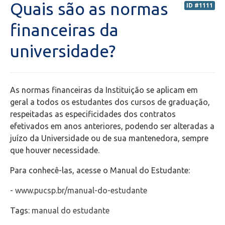
Quais são as normas
ID #1111
Secretaria de Administração Escolar - SAE
financeiras da
universidade?
Financeiro
Biblioteca
As normas financeiras da Instituição se aplicam em
Wifi
geral a todos os estudantes dos cursos de graduação,
respeitadas as especificidades dos contratos
efetivados em anos anteriores, podendo ser alteradas a
Laboratórios
juízo da Universidade ou de sua mantenedora, sempre
que houver necessidade.
EAD
Para conhecê-las, acesse o Manual do Estudante:
Suporte
-
www.pucsp.br/manual-do-estudante
Videoconferência
Tags:
manual do estudante