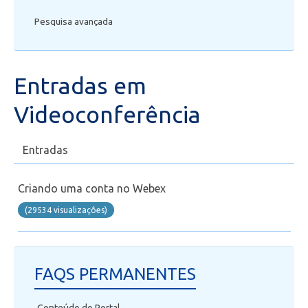
Pesquisa avançada
Secretaria de Administração Escolar - SAE
Financeiro
Entradas em
Biblioteca
Videoconferência
Wifi
Entradas
Laboratórios
Criando uma conta no Webex
EAD
(29534 visualizaçôes)
Suporte
FAQS PERMANENTES
Videoconferência
Conteúdo do Portal