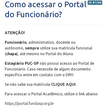
Como acessar o Portal
ID #1268
Portal do Professor (PORTAL ANTIGO) - Orientações
do Funcionário?
Portal do Professor (NOVO) - Orientações
ATENÇÃO!
Portal do Aluno
Funcionário
, administrativo, docente ou
Transporte Escolar
autônomo,
sempre
utilize sua matrícula funcional
(
chapa
), até mesmo no Portal do Aluno.
Bolsas de estudos
Estagiário PUC-SP
não possui acesso ao Portal de
Funcionário. Caso necessite de algum documento
Secretaria de Administração Escolar - SAE
específico entre em contato com a DRH.
Se não sabe sua matrícula
CLIQUE AQUI
.
Financeiro
Para acessar o Portal Acadêmico, utilize o link abaixo:
Biblioteca
https://portal.fundasp.org.br