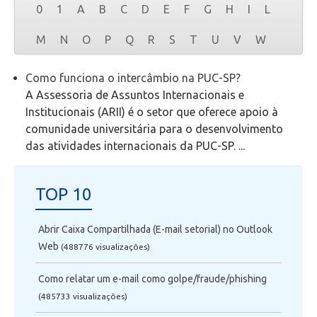
0
1
A
B
C
D
E
F
G
H
I
L
Secretaria de Administração Escolar - SAE
M
N
O
P
Q
R
S
T
U
V
W
Financeiro
Como funciona o intercâmbio na PUC-SP?
A Assessoria de Assuntos Internacionais e
Biblioteca
Institucionais (ARII) é o setor que oferece apoio à
comunidade universitária para o desenvolvimento
Wifi
das atividades internacionais da PUC-SP. ...
Laboratórios
TOP 10
EAD
Abrir Caixa Compartilhada (E-mail setorial) no Outlook
Web
(488776 visualizaçôes)
Suporte
Como relatar um e-mail como golpe/fraude/phishing
Videoconferência
(485733 visualizaçôes)