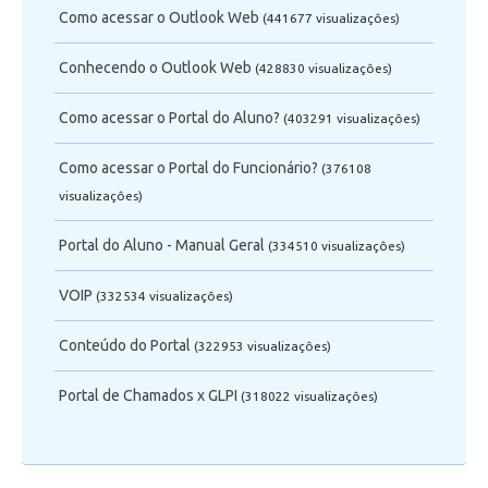
Telefonia
Como acessar o Outlook Web
(441677 visualizaçôes)
Conhecendo o Outlook Web
(428830 visualizaçôes)
Office 365
Como acessar o Portal do Aluno?
(403291 visualizaçôes)
Intercâmbio
Como acessar o Portal do Funcionário?
(376108
Fluig
visualizaçôes)
Portal do Aluno - Manual Geral
(334510 visualizaçôes)
Feedz
VOIP
(332534 visualizaçôes)
Conteúdo do Portal
(322953 visualizaçôes)
Portal de Chamados x GLPI
(318022 visualizaçôes)