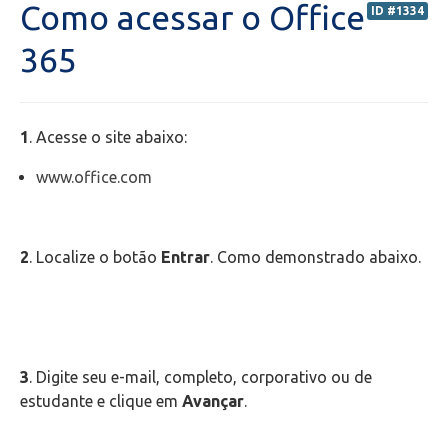
Como acessar o Office
ID #1334
Secretaria de Administração Escolar - SAE
365
Financeiro
1
. Acesse o site abaixo:
Biblioteca
www.office.com
Wifi
Laboratórios
2
. Localize o botão
Entrar
. Como demonstrado abaixo.
EAD
Suporte
3
. Digite seu e-mail, completo, corporativo ou de
estudante e clique em
Avançar
.
Videoconferência