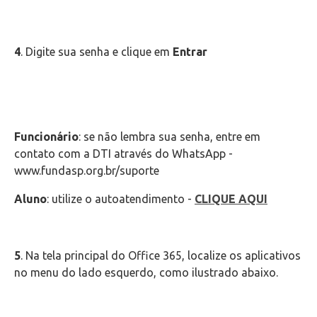
Telefonia
Office 365
4
. Digite sua senha e clique em
Entrar
Microsoft Teams
Outlook Web
Funcionário
: se não lembra sua senha, entre em
contato com a DTI através do WhatsApp -
Intercâmbio
www.fundasp.org.br/suporte
Fluig
Aluno
: utilize o autoatendimento -
CLIQUE AQUI
Feedz
5
. Na tela principal do Office 365, localize os aplicativos
no menu do lado esquerdo, como ilustrado abaixo.