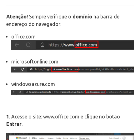
Telefonia
Atenção!
Sempre verifique o
domínio
na barra de
Office 365
endereço do navegador:
office.com
Microsoft Teams
Outlook Web
microsoftonline.com
Intercâmbio
windowsazure.com
Fluig
Feedz
1
. Acesse o site:
www.office.com
e clique no botão
Entrar
.