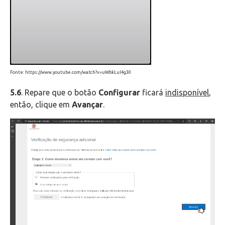
Fonte: https://www.youtube.com/watch?v=uWbkLuI4g30
5.6
. Repare que o botão
Configurar
ficará
indisponível
,
então, clique em
Avançar
.