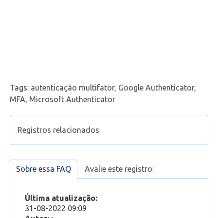
Tags:
autenticação multifator
,
Google Authenticator
,
MFA
,
Microsoft Authenticator
Registros relacionados
MFA - Como ativar a autenticação multifator,
obrigatória, utilizando mensagem de texto (SMS)
Sobre essa FAQ
Avalie este registro:
Ao acessar o e-mail aparece a mensagem
"Proteja sua conta"
Última atualização:
Instalação Adobe
31-08-2022 09:09
VOIP - Conta bloqueada