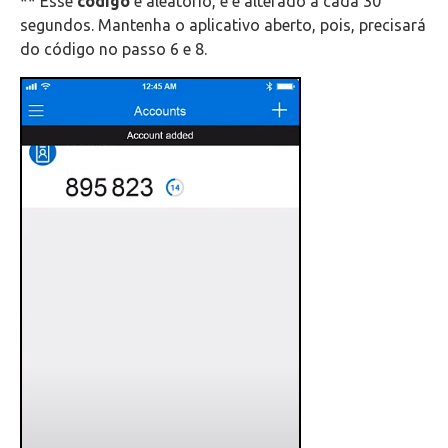
** Esse
código
é aleatório, e é alterado a cada 30
segundos. Mantenha o aplicativo aberto, pois, precisará
do código no passo 6 e 8.