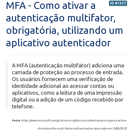
MFA - Como ativar a
ID #1327
Secretaria de Administração Escolar - SAE
autenticação multifator,
obrigatória, utilizando um
Financeiro
aplicativo autenticador
Biblioteca
Wifi
A MFA (autenticação multifator) adiciona uma
camada de proteção ao processo de entrada.
Laboratórios
Os usuários fornecem uma verificação de
identidade adicional ao acessar contas ou
EAD
aplicativos, como a leitura de uma impressão
digital ou a adição de um código recebido por
telefone.
Suporte
Fonte
: https://www.microsoft.com/pt-br/security/business/identity-access/azure-active-
Videoconferência
directory-mfa-multi-factor-authentication (acessado em 23/08/2022)