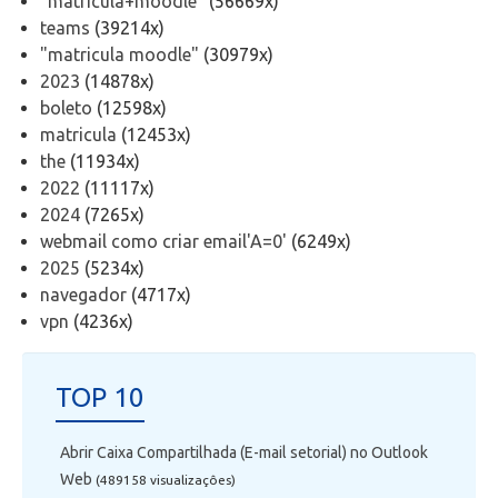
"matricula+moodle"
(56669x)
Telefonia
teams
(39214x)
"matricula moodle"
(30979x)
Office 365
2023
(14878x)
boleto
(12598x)
matricula
(12453x)
Intercâmbio
the
(11934x)
2022
(11117x)
Fluig
2024
(7265x)
webmail como criar email'A=0'
(6249x)
Feedz
2025
(5234x)
navegador
(4717x)
vpn
(4236x)
TOP 10
Abrir Caixa Compartilhada (E-mail setorial) no Outlook
Web
(489158 visualizaçôes)