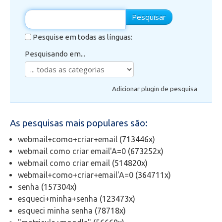
Pesquisar
Secretaria de Administração Escolar - SAE
Pesquise em todas as línguas:
Financeiro
Pesquisando em...
Biblioteca
Adicionar plugin de pesquisa
Wifi
As pesquisas mais populares são:
Laboratórios
webmail+como+criar+email
(713446x)
EAD
webmail como criar email'A=0
(673252x)
webmail como criar email
(514820x)
webmail+como+criar+email'A=0
(364711x)
Suporte
senha
(157304x)
esqueci+minha+senha
(123473x)
Videoconferência
esqueci minha senha
(78718x)