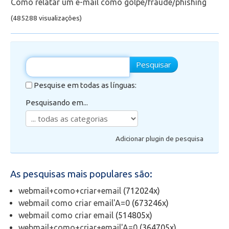
Como relatar um e-mail como golpe/fraude/phishing
(485288 visualizaçôes)
Secretaria de Administração Escolar - SAE
Financeiro
Pesquisar
Biblioteca
Pesquise em todas as línguas:
Wifi
Pesquisando em...
Laboratórios
Adicionar plugin de pesquisa
EAD
As pesquisas mais populares são:
Suporte
webmail+como+criar+email
(712024x)
webmail como criar email'A=0
(673246x)
Videoconferência
webmail como criar email
(514805x)
webmail+como+criar+email'A=0
(364705x)