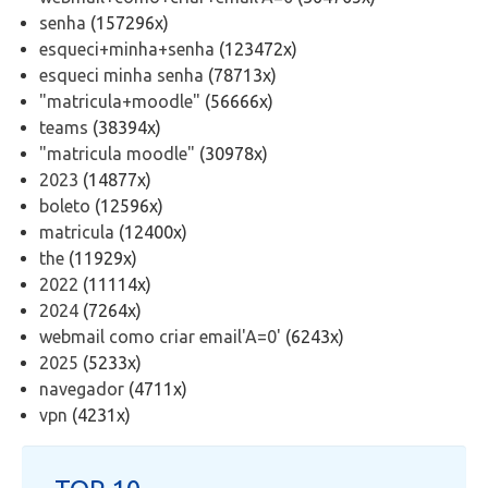
Telefonia
senha
(157296x)
esqueci+minha+senha
(123472x)
Office 365
esqueci minha senha
(78713x)
"matricula+moodle"
(56666x)
teams
(38394x)
Intercâmbio
"matricula moodle"
(30978x)
2023
(14877x)
Fluig
boleto
(12596x)
matricula
(12400x)
Feedz
the
(11929x)
2022
(11114x)
2024
(7264x)
webmail como criar email'A=0'
(6243x)
2025
(5233x)
navegador
(4711x)
vpn
(4231x)