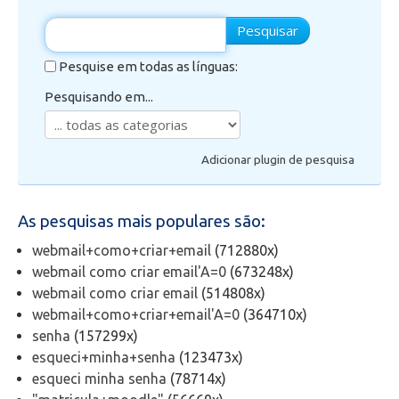
Pesquisar
Secretaria de Administração Escolar - SAE
Pesquise em todas as línguas:
Financeiro
Pesquisando em...
Biblioteca
Adicionar plugin de pesquisa
Wifi
As pesquisas mais populares são:
Laboratórios
webmail+como+criar+email
(712880x)
EAD
webmail como criar email'A=0
(673248x)
webmail como criar email
(514808x)
webmail+como+criar+email'A=0
(364710x)
Suporte
senha
(157299x)
esqueci+minha+senha
(123473x)
Videoconferência
esqueci minha senha
(78714x)