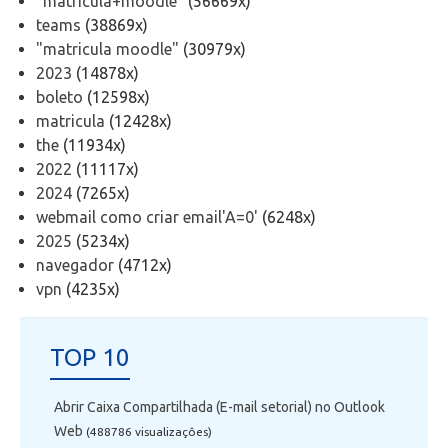
"matricula+moodle"
(56669x)
Telefonia
teams
(38869x)
"matricula moodle"
(30979x)
Office 365
2023
(14878x)
boleto
(12598x)
matricula
(12428x)
Intercâmbio
the
(11934x)
2022
(11117x)
Fluig
2024
(7265x)
webmail como criar email'A=0'
(6248x)
Feedz
2025
(5234x)
navegador
(4712x)
vpn
(4235x)
TOP 10
Abrir Caixa Compartilhada (E-mail setorial) no Outlook
Web
(488786 visualizaçôes)