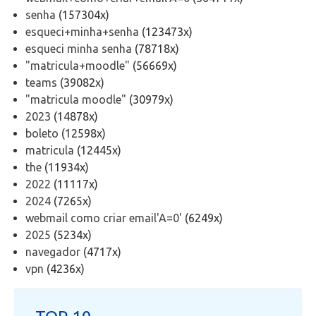
Telefonia
senha
(157304x)
esqueci+minha+senha
(123473x)
Office 365
esqueci minha senha
(78718x)
"matricula+moodle"
(56669x)
teams
(39082x)
Intercâmbio
"matricula moodle"
(30979x)
2023
(14878x)
Fluig
boleto
(12598x)
matricula
(12445x)
Feedz
the
(11934x)
2022
(11117x)
2024
(7265x)
webmail como criar email'A=0'
(6249x)
2025
(5234x)
navegador
(4717x)
vpn
(4236x)