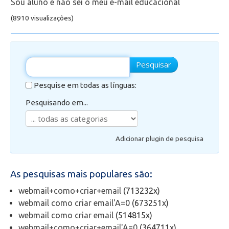
Sou aluno e não sei o meu e-mail educacional
(8910 visualizaçôes)
Secretaria de Administração Escolar - SAE
Financeiro
Pesquisar
Biblioteca
Pesquise em todas as línguas:
Wifi
Pesquisando em...
Laboratórios
Adicionar plugin de pesquisa
EAD
As pesquisas mais populares são:
Suporte
webmail+como+criar+email
(713232x)
webmail como criar email'A=0
(673251x)
Videoconferência
webmail como criar email
(514815x)
webmail+como+criar+email'A=0
(364711x)