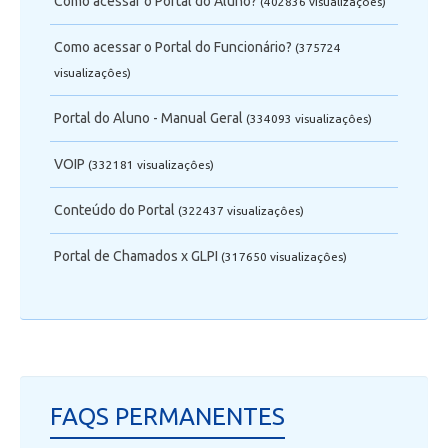
Como acessar o Portal do Aluno?
(402836 visualizaçôes)
Telefonia
Como acessar o Portal do Funcionário?
(375724
Office 365
visualizaçôes)
Portal do Aluno - Manual Geral
(334093 visualizaçôes)
Intercâmbio
VOIP
(332181 visualizaçôes)
Fluig
Conteúdo do Portal
(322437 visualizaçôes)
Feedz
Portal de Chamados x GLPI
(317650 visualizaçôes)
FAQS PERMANENTES