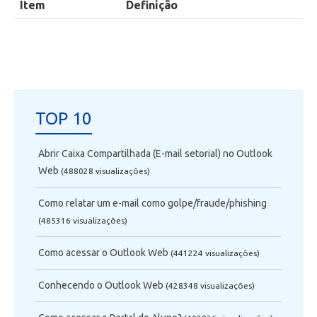
Item
Definição
Secretaria de Administração Escolar - SAE
Financeiro
Biblioteca
TOP 10
Wifi
Abrir Caixa Compartilhada (E-mail setorial) no Outlook
Web
(488028 visualizaçôes)
Laboratórios
Como relatar um e-mail como golpe/fraude/phishing
EAD
(485316 visualizaçôes)
Como acessar o Outlook Web
Suporte
(441224 visualizaçôes)
Conhecendo o Outlook Web
(428348 visualizaçôes)
Videoconferência