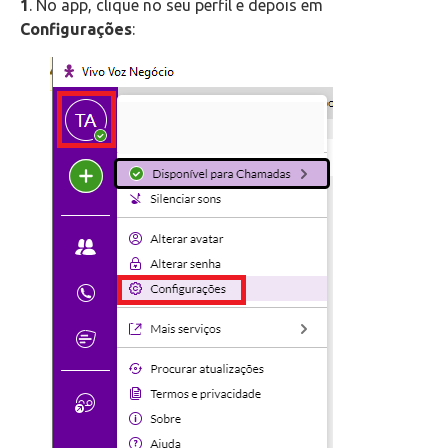
1
. No app, clique no seu perfil e depois em
Telefonia
Configurações
:
VOIP
VOIP - MANUAL
Office 365
Intercâmbio
Fluig
Feedz